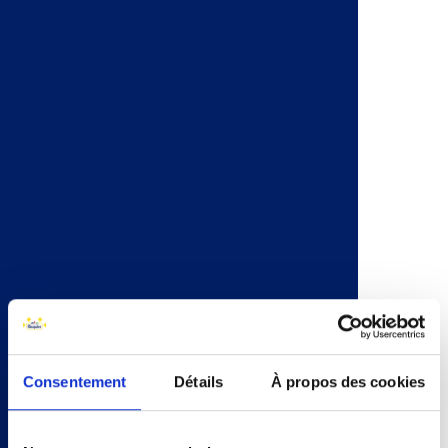
l'usage personnel et non commercial
des particuliers, personnes physiques
majeures.
PROPRIÉTÉ INTELLECTUELLE
Le Site, son contenu et chacun des
éléments qui le constituent (incluant
notamment les textes, photographies,
vidéos, musique, infographies, logos,
marques…) sont protégés par la
législation française applicable en
matière de propriété intellectuelle et
sont la propriété exclusive de BRIOCHE
PASQUIER à l'exception des droits de
propriété intellectuelle appartenant à
des tiers et pour lesquels BRIOCHE
PASQUIER est titulaire des droits
Consentement
Détails
À propos des cookies
nécessaires.
En conséquence, toute utilisation,