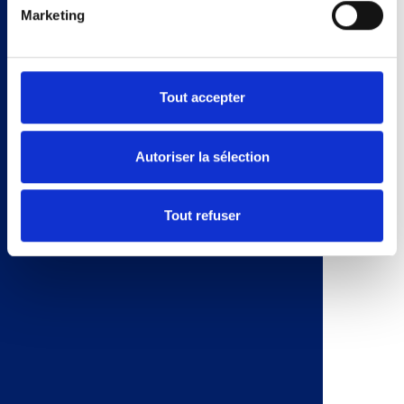
Marketing
RESPONSABILITÉ
BRIOCHE PASQUIER ne peut être tenu
responsable de tout dommage direct
ou indirect subi par l'utilisateur (y
Tout accepter
compris, mais sans s'y limiter, la perte
de données ou de profits) en raison de
l'accès ou de la navigation sur le Site,
Autoriser la sélection
d'une interruption, d'un
dysfonctionnement quel qu'il soit,
d'une suspension du Site et/ou de la
Tout refuser
connexion au réseau internet et ce,
pour quelque raison que ce soit.
BRIOCHE PASQUIER attache le plus
grand soin à la qualité et la fiabilité des
informations diffusées sur le Site.
Toutefois, les informations diffusées
sur le Site sont fournies pour la seule
information générale de l'utilisateur :