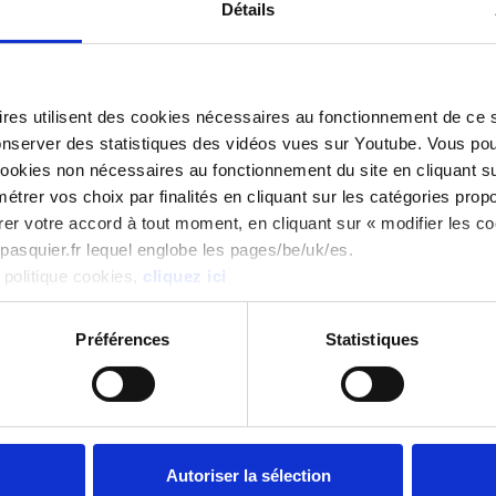
Détails
 vos histoires de petits déjeuners
res utilisent des cookies nécessaires au fonctionnement de ce si
conserver des statistiques des vidéos vues sur Youtube. Vous po
 cookies non nécessaires au fonctionnement du site en cliquant su
trer vos choix par finalités en cliquant sur les catégories propo
rer votre accord à tout moment, en cliquant sur « modifier les c
w.pasquier.fr lequel englobe les pages/be/uk/es.
 politique cookies,
cliquez ici
Préférences
Statistiques
vards !
Pour des histoires croustillantes, découvrez 
Autoriser la sélection