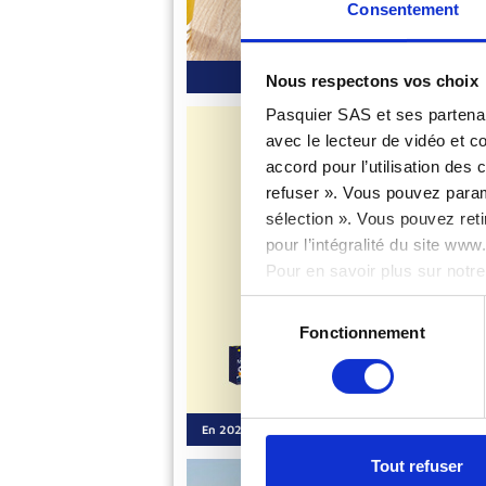
Consentement
Pour toutes
Nous respectons vos choix
Pasquier SAS et ses partenai
avec le lecteur de vidéo et 
accord pour l’utilisation des
refuser ». Vous pouvez paramé
sélection ». Vous pouvez reti
pour l’intégralité du site ww
Pour en savoir plus sur notre
Sélection
Fonctionnement
du
consentement
En 2020, Brioche Pasquier a lancé ses produits ba
Tout refuser