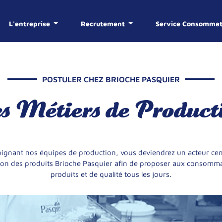
L'entreprise
Recrutement
Service Consomma
CHE
POSTULER CHEZ BRIOCHE PASQUIER
CHE
DE 1974 À AUJO
s Métiers de Product
IES
NOTRE SAVOIR-
UN GROUPE
UN GROUPE
DÉCOUVREZ L'HIS
FAQ
LA FABRICATION
LEADER
FAIRE
INTERNATIONAL
BRIOCHE PAS
oignant nos équipes de production, vous deviendrez un acteur cen
tion des produits Brioche Pasquier afin de proposer aux consomm
produits et de qualité tous les jours.