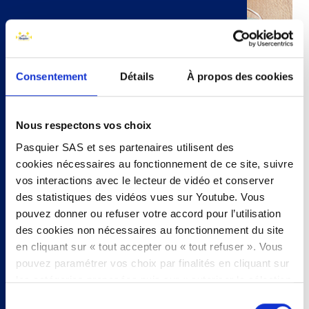
Consentement
Détails
À propos des cookies
Nous respectons vos choix
Nom
Pasquier SAS et ses partenaires utilisent des
BRIOCHES
cookies nécessaires au fonctionnement de ce site, suivre
vos interactions avec le lecteur de vidéo et conserver
des statistiques des vidéos vues sur Youtube. Vous
Image
pouvez donner ou refuser votre accord pour l’utilisation
des cookies non nécessaires au fonctionnement du site
en cliquant sur « tout accepter ou « tout refuser ». Vous
pouvez paramétrer vos choix par finalités en cliquant sur
les catégories proposées puis sur « autoriser la sélection
». Vous pouvez retirer votre accord à tout moment, en
Sélection