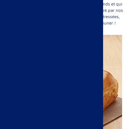
Nous vous offrons des produits simples, gourmands et qui
restent moelleux longtemps grâce au levain préparé par nos
soins. Pains au lait, pains au chocolat, brioches tressées,
pancakes... A chacun son histoire de petit déjeuner !
Image