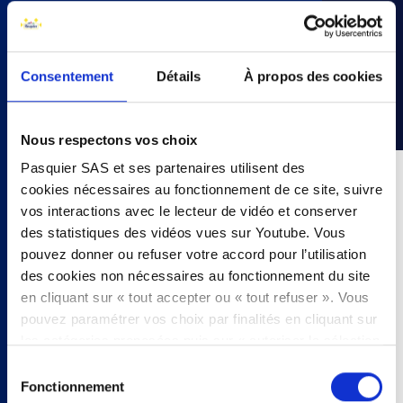
Consentement
Détails
À propos des cookies
Nous respectons vos choix
Pasquier SAS et ses partenaires utilisent des
cookies nécessaires au fonctionnement de ce site, suivre
10 minutes
vos interactions avec le lecteur de vidéo et conserver
des statistiques des vidéos vues sur Youtube. Vous
1 personnes
pouvez donner ou refuser votre accord pour l’utilisation
des cookies non nécessaires au fonctionnement du site
- 2 tartines de pain campagne
- 4 portions de crème de fromage allégé
en cliquant sur « tout accepter ou « tout refuser ». Vous
- 100 g de saumon frais
pouvez paramétrer vos choix par finalités en cliquant sur
- 1 échalote
les catégories proposées puis sur « autoriser la sélection
- 1 petit bouquet de ciboulette + le jus d’1/2 citron + 1
». Vous pouvez retirer votre accord à tout moment, en
Sélection
cuillère à café de moutarde de sel et du poivre noir du
cliquant sur « modifier les cookies ». Votre choix vaudra
Fonctionnement
du
moulin