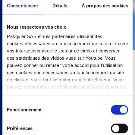
Consentement
Détails
À propos des cookies
Nous respectons vos choix
Pasquier SAS et ses partenaires utilisent des
cookies nécessaires au fonctionnement de ce site, suivre
vos interactions avec le lecteur de vidéo et conserver
des statistiques des vidéos vues sur Youtube. Vous
10 minutes
pouvez donner ou refuser votre accord pour l’utilisation
des cookies non nécessaires au fonctionnement du site
2 personnes
en cliquant sur « tout accepter ou « tout refuser ». Vous
pouvez paramétrer vos choix par finalités en cliquant sur
- 4 pains bretzel pavot
les catégories proposées puis sur « autoriser la sélection
- 8 tranches de pastrami
». Vous pouvez retirer votre accord à tout moment, en
Sélection
- 4 tranches d’emmental
cliquant sur « modifier les cookies ». Votre choix vaudra
Fonctionnement
du
- 4 cornichons
pour l’intégralité du site www.pasquier.fr lequel englobe
consentement
- pousses d’épinards
les pages/be/uk/es.
- beurre
Préférences
Pour en savoir plus sur notre politique cookies,
cliquez