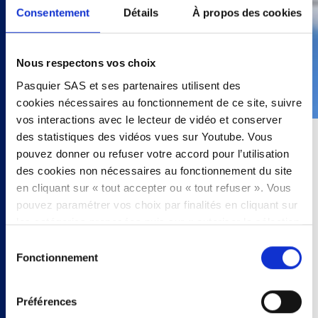
Consentement
Détails
À propos des cookies
Nous respectons vos choix
Pasquier SAS et ses partenaires utilisent des
cookies nécessaires au fonctionnement de ce site, suivre
vos interactions avec le lecteur de vidéo et conserver
des statistiques des vidéos vues sur Youtube. Vous
15 minutes
pouvez donner ou refuser votre accord pour l’utilisation
des cookies non nécessaires au fonctionnement du site
2 personnes
en cliquant sur « tout accepter ou « tout refuser ». Vous
pouvez paramétrer vos choix par finalités en cliquant sur
- 4 pains bretzel
les catégories proposées puis sur « autoriser la sélection
- Miettes de thon
». Vous pouvez retirer votre accord à tout moment, en
Sélection
- Mayonnaise
cliquant sur « modifier les cookies ». Votre choix vaudra
Fonctionnement
du
- 2 oeufs durs
pour l’intégralité du site www.pasquier.fr lequel englobe
consentement
- 1/2 concombre
les pages/be/uk/es.
- maïs
Préférences
Pour en savoir plus sur notre politique cookies,
cliquez
- graines de betterave germées