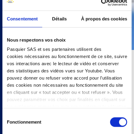
Consentement
Détails
À propos des cookies
Nous respectons vos choix
Pasquier SAS et ses partenaires utilisent des
cookies nécessaires au fonctionnement de ce site, suivre
vos interactions avec le lecteur de vidéo et conserver
10 minutes
des statistiques des vidéos vues sur Youtube. Vous
pouvez donner ou refuser votre accord pour l’utilisation
2 personnes
des cookies non nécessaires au fonctionnement du site
- 4 pains bretzel au pavot
en cliquant sur « tout accepter ou « tout refuser ». Vous
- tomates cerises
pouvez paramétrer vos choix par finalités en cliquant sur
- pousses d’épinards
les catégories proposées puis sur « autoriser la sélection
- 4 blancs de dinde fumé
». Vous pouvez retirer votre accord à tout moment, en
Sélection
- moutarde à l’ancienne
cliquant sur « modifier les cookies ». Votre choix vaudra
Fonctionnement
du
- 1 avocat
pour l’intégralité du site www.pasquier.fr lequel englobe
consentement
- graines germées