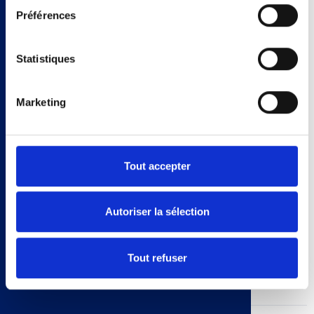
les pages/be/uk/es.
Préférences
Pour en savoir plus sur notre politique cookies,
cliquez
platprincipal
ici
PainsBretzel
Statistiques
Le à l'ancienne -
Titre On-Page
Bretzel
Marketing
Couper l’avocat en deux. Le dénoyauter et le peler. Couper la
Tout accepter
chair en lamelles. Couper les tomates cerises en deux.
Entailler le pain bretzel sur toute sa longueur.
Étaler plus ou moins de moutarde selon vos gouts sur l’un des
Autoriser la sélection
deux côtés du pain.
Disposer les pousses d’épinards puis le blanc de dinde dans le
pain. Mettre l’avocat et les tomates cerises.
Tout refuser
Parsemer de graines germées.
le-a-l-ancienne-bretzel.pdf
(124.28 Ko)