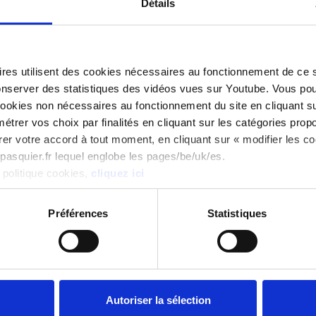
Détails
res utilisent des cookies nécessaires au fonctionnement de ce si
conserver des statistiques des vidéos vues sur Youtube. Vous po
 cookies non nécessaires au fonctionnement du site en cliquant su
trer vos choix par finalités en cliquant sur les catégories propo
rer votre accord à tout moment, en cliquant sur « modifier les c
L'antipasti - Bretz
Titre On-Page
w.pasquier.fr lequel englobe les pages/be/uk/es.
 politique cookies,
cliquez ici
Entailler le pain dans sa longueur, tapisser un cote de 
Préférences
Statistiques
Couper la mozarella en rondelles et les disposer dans la 
mortadelle.
Détailler les câpres en deux et les mettre dans le pain.
l-antipasti-bretzel.pdf
(93.32 Ko)
Autoriser la sélection