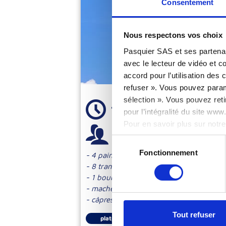
Consentement
Nous respectons vos choix
Pasquier SAS et ses partenai
avec le lecteur de vidéo et 
accord pour l’utilisation des
refuser ». Vous pouvez paramé
sélection ». Vous pouvez reti
10 minutes
pour l’intégralité du site ww
Pour en savoir plus sur notre
2 personnes
Sélection
Fonctionnement
du
- 4 pains bretzel pavot
consentement
- 8 tranches de mortadelle
- 1 boule de mozzarella
- mache
- câpres
Tout refuser
platprincipal