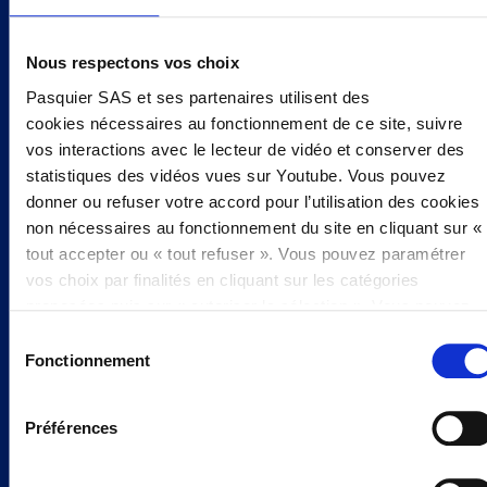
sur le marché.​
Nous respectons vos choix
Pasquier SAS et ses partenaires utilisent des
cookies nécessaires au fonctionnement de ce site, suivre
vos interactions avec le lecteur de vidéo et conserver des
FARINE DE BLÉ &
SANS CONSERVATEURS
FABRICATION 100%
statistiques des vidéos vues sur Youtube. Vous pouvez
FRANÇAISE
donner ou refuser votre accord pour l’utilisation des cookies
non nécessaires au fonctionnement du site en cliquant sur «
tout accepter ou « tout refuser ». Vous pouvez paramétrer
Ingrédients
vos choix par finalités en cliquant sur les catégories
proposées puis sur « autoriser la sélection ». Vous pouvez
retirer votre accord à tout moment, en cliquant sur « modifier
Sélection
les cookies ». Votre choix vaudra pour l’intégralité du site
Fonctionnement
du
www.pasquier.fr lequel englobe les pages/be/uk/es.
consentement
Pour en savoir plus sur notre politique cookies,
cliquez ici
Préférences
FARINE
ŒUFS
LAIT
EN SAVOIR PLUS