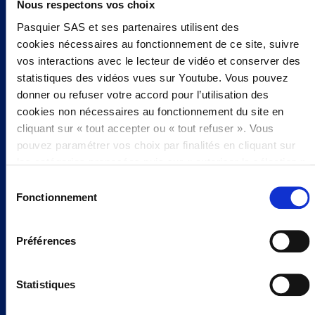
Nous respectons vos choix
FRANÇAISE
Pasquier SAS et ses partenaires utilisent des
cookies nécessaires au fonctionnement de ce site, suivre
vos interactions avec le lecteur de vidéo et conserver des
Ingrédients
statistiques des vidéos vues sur Youtube. Vous pouvez
donner ou refuser votre accord pour l’utilisation des
cookies non nécessaires au fonctionnement du site en
cliquant sur « tout accepter ou « tout refuser ». Vous
pouvez paramétrer vos choix par finalités en cliquant sur
les catégories proposées puis sur « autoriser la sélection ».
FARINE
FARINE DE BLÉ COMPLET
LEVURE
Vous pouvez retirer votre accord à tout moment, en
Sélection
EN SAVOIR PLUS
cliquant sur « modifier les cookies ». Votre choix vaudra
Fonctionnement
du
pour l’intégralité du site www.pasquier.fr lequel englobe les
consentement
pages/be/uk/es.
Pour 100 g
Préférences
Pour en savoir plus sur notre politique cookies,
cliquez ici
Valeurs énergétiques
390 kcal 1635 kJ
Matiéres grasses
3,7 g
dont acides gras saturés
0,5 g
Statistiques
Glucides
70 g
dont sucres
2,2 g