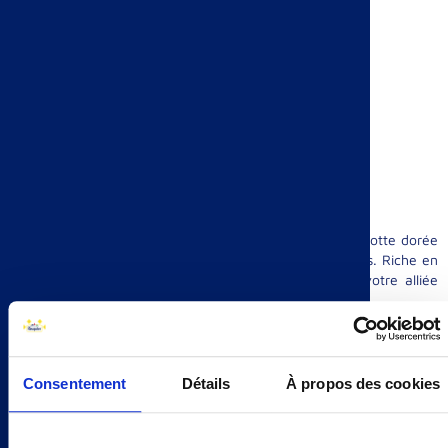
Découvrez le goût et le croustillant unique de cette Biscotte dorée
au four dans sa version Sans Sel et Sans sucres Ajoutés. Riche en
fibres et réduite en matières grasses, elle deviendra votre alliée
santé !
Consentement
Détails
À propos des cookies
FARINE DE BLÉ &
SANS SUCRES AJOUTÉS
RICHE EN FIBRE
FABRICATION 100%